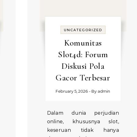
UNCATEGORIZED
Komunitas
Slot4d: Forum
Diskusi Pola
Gacor Terbesar
February 5, 2026
- By
admin
Dalam dunia perjudian
online, khususnya slot,
keseruan tidak hanya