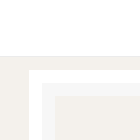
Skip to content