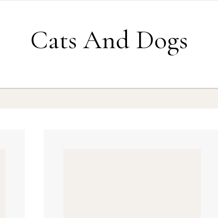
Cats And Dogs