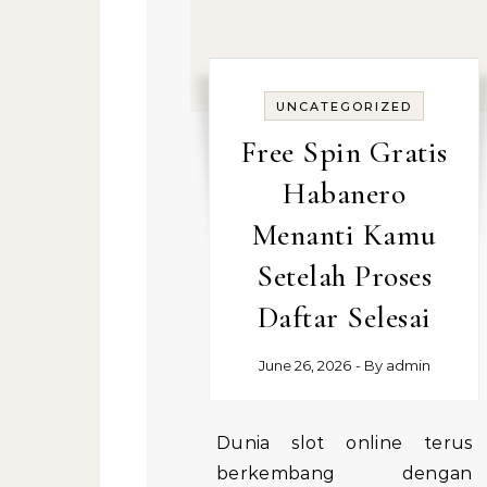
UNCATEGORIZED
Free Spin Gratis
Habanero
Menanti Kamu
Setelah Proses
Daftar Selesai
June 26, 2026
- By
admin
Dunia slot online terus
berkembang dengan