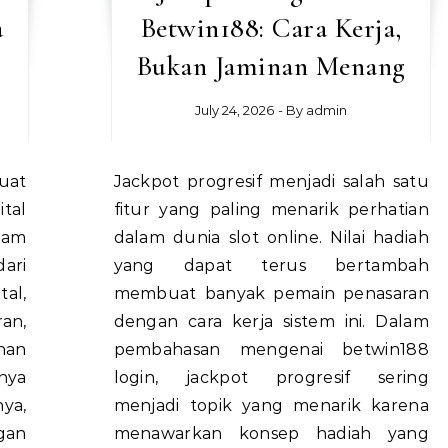
a
Betwin188: Cara Kerja,
Bukan Jaminan Menang
July 24, 2026
- By
admin
Jackpot progresif menjadi salah satu
tal
fitur yang paling menarik perhatian
lam
dalam dunia slot online. Nilai hadiah
ari
yang dapat terus bertambah
al,
membuat banyak pemain penasaran
an,
dengan cara kerja sistem ini. Dalam
han
pembahasan mengenai betwin188
nya
login, jackpot progresif sering
ya,
menjadi topik yang menarik karena
gan
menawarkan konsep hadiah yang