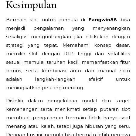
Kesimpulan
Bermain slot untuk pemula di
Fangwin88
bisa
menjadi pengalaman yang menyenangkan
sekaligus menguntungkan jika dilakukan dengan
strategi yang tepat. Memahami konsep dasar,
memilih slot dengan RTP tinggi dan volatilitas
sesuai, memulai taruhan kecil, memanfaatkan fitur
bonus, serta kombinasi auto dan manual spin
adalah langkah-langkah efektif untuk
meningkatkan peluang menang.
Disiplin dalam pengelolaan modal dan target
kemenangan serta menikmati setiap putaran slot
membuat pengalaman bermain tidak hanya soal
menang atau kalah, tetapi juga hiburan yang seru.
Dengan tips ini, pemula bisa bermain lebih percaya