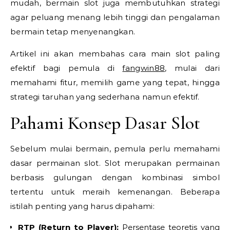
mudah, bermain slot juga membutuhkan strategi
agar peluang menang lebih tinggi dan pengalaman
bermain tetap menyenangkan.
Artikel ini akan membahas cara main slot paling
efektif bagi pemula di
fangwin88
, mulai dari
memahami fitur, memilih game yang tepat, hingga
strategi taruhan yang sederhana namun efektif.
Pahami Konsep Dasar Slot
Sebelum mulai bermain, pemula perlu memahami
dasar permainan slot. Slot merupakan permainan
berbasis gulungan dengan kombinasi simbol
tertentu untuk meraih kemenangan. Beberapa
istilah penting yang harus dipahami:
RTP (Return to Player):
Persentase teoretis yang