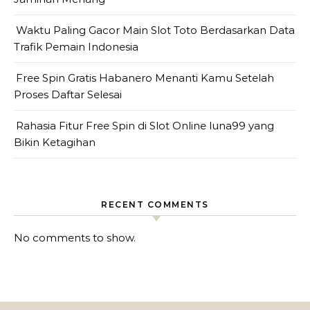
Waktu Paling Gacor Main Slot Toto Berdasarkan Data
Trafik Pemain Indonesia
Free Spin Gratis Habanero Menanti Kamu Setelah
Proses Daftar Selesai
Rahasia Fitur Free Spin di Slot Online luna99 yang
Bikin Ketagihan
RECENT COMMENTS
No comments to show.