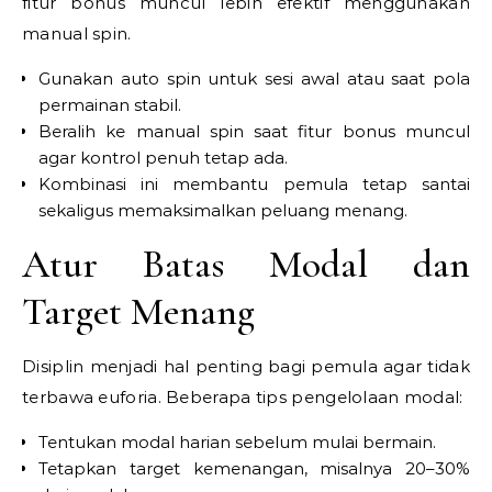
fitur bonus muncul lebih efektif menggunakan
manual spin.
Gunakan auto spin untuk sesi awal atau saat pola
permainan stabil.
Beralih ke manual spin saat fitur bonus muncul
agar kontrol penuh tetap ada.
Kombinasi ini membantu pemula tetap santai
sekaligus memaksimalkan peluang menang.
Atur Batas Modal dan
Target Menang
Disiplin menjadi hal penting bagi pemula agar tidak
terbawa euforia. Beberapa tips pengelolaan modal:
Tentukan modal harian sebelum mulai bermain.
Tetapkan target kemenangan, misalnya 20–30%