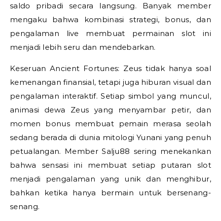
saldo pribadi secara langsung. Banyak member
mengaku bahwa kombinasi strategi, bonus, dan
pengalaman live membuat permainan slot ini
menjadi lebih seru dan mendebarkan.
Keseruan Ancient Fortunes: Zeus tidak hanya soal
kemenangan finansial, tetapi juga hiburan visual dan
pengalaman interaktif. Setiap simbol yang muncul,
animasi dewa Zeus yang menyambar petir, dan
momen bonus membuat pemain merasa seolah
sedang berada di dunia mitologi Yunani yang penuh
petualangan. Member Salju88 sering menekankan
bahwa sensasi ini membuat setiap putaran slot
menjadi pengalaman yang unik dan menghibur,
bahkan ketika hanya bermain untuk bersenang-
senang.