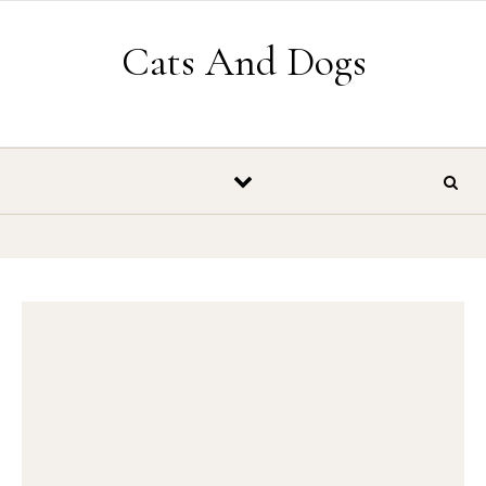
Skip to content
Cats And Dogs