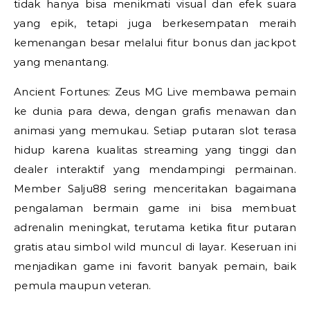
tidak hanya bisa menikmati visual dan efek suara
yang epik, tetapi juga berkesempatan meraih
kemenangan besar melalui fitur bonus dan jackpot
yang menantang.
Ancient Fortunes: Zeus MG Live membawa pemain
ke dunia para dewa, dengan grafis menawan dan
animasi yang memukau. Setiap putaran slot terasa
hidup karena kualitas streaming yang tinggi dan
dealer interaktif yang mendampingi permainan.
Member Salju88 sering menceritakan bagaimana
pengalaman bermain game ini bisa membuat
adrenalin meningkat, terutama ketika fitur putaran
gratis atau simbol wild muncul di layar. Keseruan ini
menjadikan game ini favorit banyak pemain, baik
pemula maupun veteran.