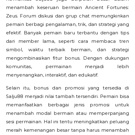
menambah keseruan bermain Ancient Fortunes:
Zeus. Forum diskusi dan grup chat memungkinkan
pemain berbagi pengalaman, trik, dan strategi yang
efektif. Banyak pemain baru terbantu dengan tips
dari member lama, seperti cara membaca tren
simbol, waktu terbaik bermain, dan strategi
mengombinasikan fitur bonus. Dengan dukungan
komunitas, permainan menjadi lebih
menyenangkan, interaktif, dan edukatif.
Selain itu, bonus dan promosi yang tersedia di
Salju88 menjadi nilai tambah tersendiri. Pemain bisa
memanfaatkan berbagai jenis promosi untuk
menambah modal bermain atau memperpanjang
sesi permainan. Hal ini tentu meningkatkan peluang
meraih kemenangan besar tanpa harus menambah