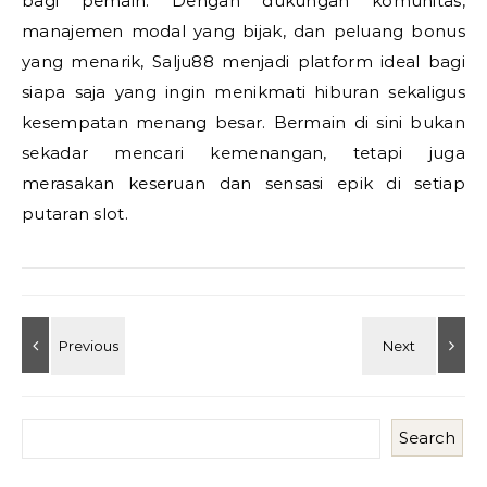
bagi pemain. Dengan dukungan komunitas,
manajemen modal yang bijak, dan peluang bonus
yang menarik, Salju88 menjadi platform ideal bagi
siapa saja yang ingin menikmati hiburan sekaligus
kesempatan menang besar. Bermain di sini bukan
sekadar mencari kemenangan, tetapi juga
merasakan keseruan dan sensasi epik di setiap
putaran slot.
Search