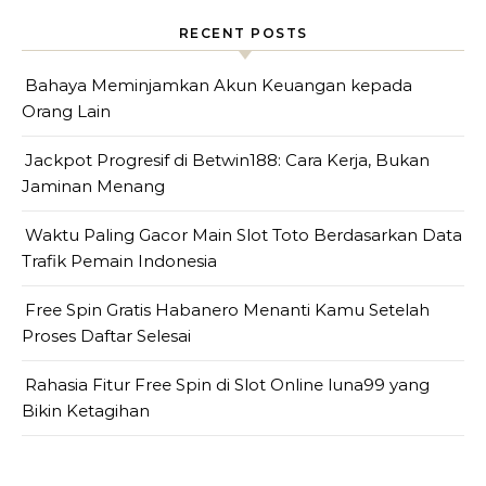
RECENT POSTS
Bahaya Meminjamkan Akun Keuangan kepada
Orang Lain
Jackpot Progresif di Betwin188: Cara Kerja, Bukan
Jaminan Menang
Waktu Paling Gacor Main Slot Toto Berdasarkan Data
Trafik Pemain Indonesia
Free Spin Gratis Habanero Menanti Kamu Setelah
Proses Daftar Selesai
Rahasia Fitur Free Spin di Slot Online luna99 yang
Bikin Ketagihan