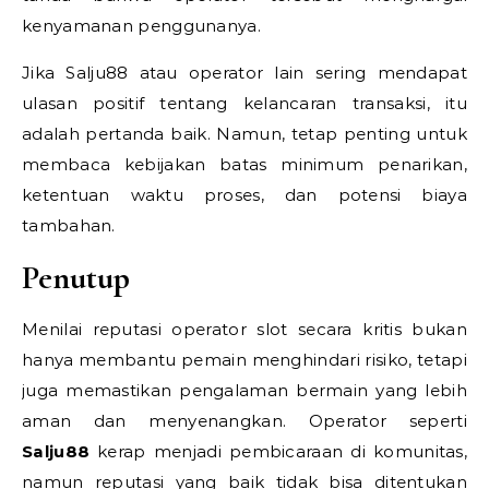
kenyamanan penggunanya.
Jika Salju88 atau operator lain sering mendapat
ulasan positif tentang kelancaran transaksi, itu
adalah pertanda baik. Namun, tetap penting untuk
membaca kebijakan batas minimum penarikan,
ketentuan waktu proses, dan potensi biaya
tambahan.
Penutup
Menilai reputasi operator slot secara kritis bukan
hanya membantu pemain menghindari risiko, tetapi
juga memastikan pengalaman bermain yang lebih
aman dan menyenangkan. Operator seperti
Salju88
kerap menjadi pembicaraan di komunitas,
namun reputasi yang baik tidak bisa ditentukan