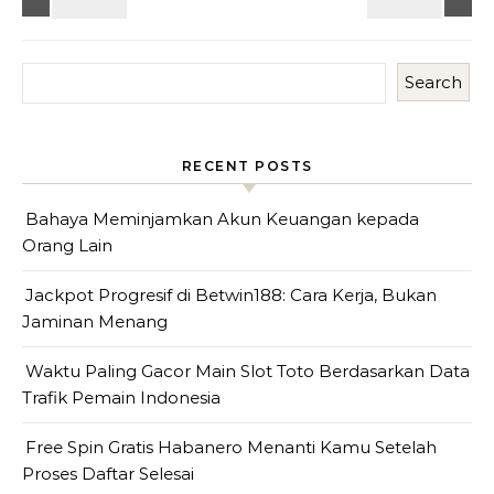
Search
RECENT POSTS
Bahaya Meminjamkan Akun Keuangan kepada
Orang Lain
Jackpot Progresif di Betwin188: Cara Kerja, Bukan
Jaminan Menang
Waktu Paling Gacor Main Slot Toto Berdasarkan Data
Trafik Pemain Indonesia
Free Spin Gratis Habanero Menanti Kamu Setelah
Proses Daftar Selesai