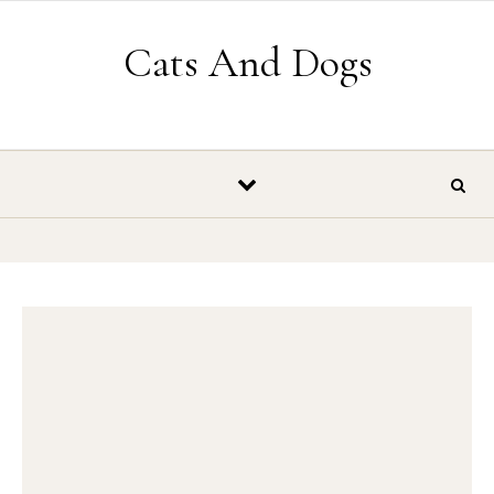
Skip to content
Cats And Dogs