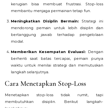
kerugian bisa membuat frustrasi. Stop-loss
membantu menjaga permainan tetap fun.
Meningkatkan Disiplin Bermain:
Strategi ini
mendorong pemain untuk lebih disiplin dan
bertanggung jawab terhadap pengelolaan
modal.
Memberikan Kesempatan Evaluasi:
Dengan
berhenti saat batas tercapai, pemain punya
waktu untuk menilai strategi dan memutuskan
langkah selanjutnya.
Cara Menetapkan Stop-Loss
Menetapkan stop-loss tidak rumit, tapi
membutuhkan disiplin. Berikut langkah-