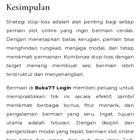
Kesimpulan
Strategi stop-loss adalah alat penting bagi setiap
pemain slot online yang ingin bermain cerdas.
Dengan menetapkan batas kerugian, pemain bisa
menghindari rungkad, menjaga modal, dan tetap
menikmati permainan. Kombinasi stop-loss dengan
target menang membuat sesi bermain lebih
terstruktur dan menyenangkan.
Bermain di
Buka77 Login
memberi peluang untuk
mempraktikkan trik ini secara efektif, sambil
menikmati berbagai bonus, fitur menarik, dan
pengalaman bermain yang seru. Ingat, tujuan
utama adalah hiburan. Dengan disiplin dan
pengelolaan modal yang tepat, bermain slot online