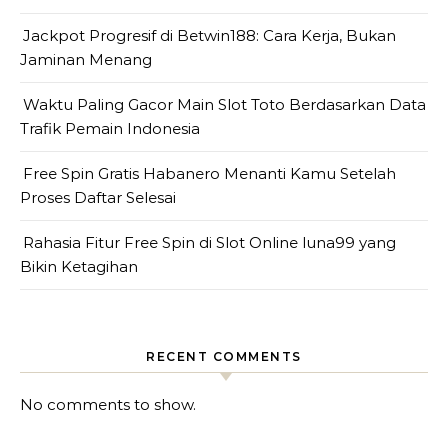
Jackpot Progresif di Betwin188: Cara Kerja, Bukan
Jaminan Menang
Waktu Paling Gacor Main Slot Toto Berdasarkan Data
Trafik Pemain Indonesia
Free Spin Gratis Habanero Menanti Kamu Setelah
Proses Daftar Selesai
Rahasia Fitur Free Spin di Slot Online luna99 yang
Bikin Ketagihan
RECENT COMMENTS
No comments to show.