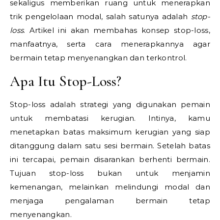
sekaligus memberikan ruang untuk menerapkan
trik pengelolaan modal, salah satunya adalah
stop-
loss
. Artikel ini akan membahas konsep stop-loss,
manfaatnya, serta cara menerapkannya agar
bermain tetap menyenangkan dan terkontrol.
Apa Itu Stop-Loss?
Stop-loss adalah strategi yang digunakan pemain
untuk membatasi kerugian. Intinya, kamu
menetapkan batas maksimum kerugian yang siap
ditanggung dalam satu sesi bermain. Setelah batas
ini tercapai, pemain disarankan berhenti bermain.
Tujuan stop-loss bukan untuk menjamin
kemenangan, melainkan melindungi modal dan
menjaga pengalaman bermain tetap
menyenangkan.