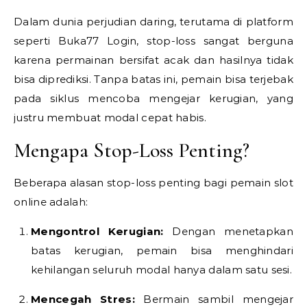
Dalam dunia perjudian daring, terutama di platform
seperti Buka77 Login, stop-loss sangat berguna
karena permainan bersifat acak dan hasilnya tidak
bisa diprediksi. Tanpa batas ini, pemain bisa terjebak
pada siklus mencoba mengejar kerugian, yang
justru membuat modal cepat habis.
Mengapa Stop-Loss Penting?
Beberapa alasan stop-loss penting bagi pemain slot
online adalah:
Mengontrol Kerugian:
Dengan menetapkan
batas kerugian, pemain bisa menghindari
kehilangan seluruh modal hanya dalam satu sesi.
Mencegah Stres:
Bermain sambil mengejar