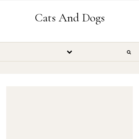
Skip to content
Cats And Dogs