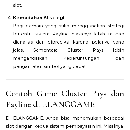
slot.
Kemudahan Strategi
Bagi pemain yang suka menggunakan strategi
tertentu, sistem Payline biasanya lebih mudah
dianalisis dan diprediksi karena polanya yang
jelas. Sementara Cluster Pays lebih
mengandalkan keberuntungan dan
pengamatan simbol yang cepat.
Contoh Game Cluster Pays dan
Payline di ELANGGAME
Di ELANGGAME, Anda bisa menemukan berbagai
slot dengan kedua sistem pembayaran ini. Misalnya,