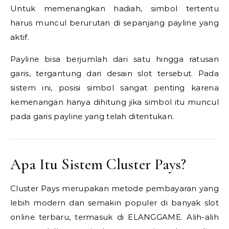
Untuk memenangkan hadiah, simbol tertentu
harus muncul berurutan di sepanjang payline yang
aktif.
Payline bisa berjumlah dari satu hingga ratusan
garis, tergantung dari desain slot tersebut. Pada
sistem ini, posisi simbol sangat penting karena
kemenangan hanya dihitung jika simbol itu muncul
pada garis payline yang telah ditentukan.
Apa Itu Sistem Cluster Pays?
Cluster Pays merupakan metode pembayaran yang
lebih modern dan semakin populer di banyak slot
online terbaru, termasuk di ELANGGAME. Alih-alih