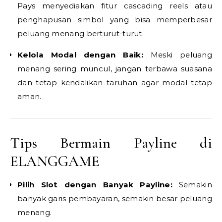
Pays menyediakan fitur cascading reels atau
penghapusan simbol yang bisa memperbesar
peluang menang berturut-turut.
Kelola Modal dengan Baik:
Meski peluang
menang sering muncul, jangan terbawa suasana
dan tetap kendalikan taruhan agar modal tetap
aman.
Tips Bermain Payline di
ELANGGAME
Pilih Slot dengan Banyak Payline:
Semakin
banyak garis pembayaran, semakin besar peluang
menang.