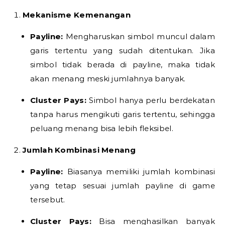
Mekanisme Kemenangan
Payline:
Mengharuskan simbol muncul dalam
garis tertentu yang sudah ditentukan. Jika
simbol tidak berada di payline, maka tidak
akan menang meski jumlahnya banyak.
Cluster Pays:
Simbol hanya perlu berdekatan
tanpa harus mengikuti garis tertentu, sehingga
peluang menang bisa lebih fleksibel.
Jumlah Kombinasi Menang
Payline:
Biasanya memiliki jumlah kombinasi
yang tetap sesuai jumlah payline di game
tersebut.
Cluster Pays:
Bisa menghasilkan banyak